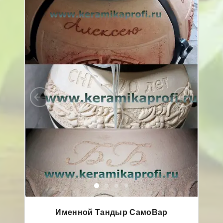
Именной Тандыр СамоВар