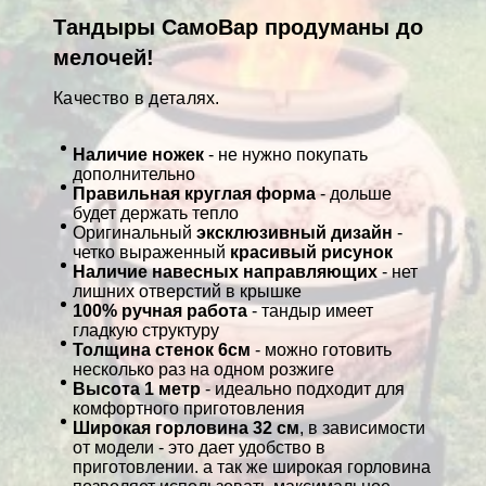
Тандыры СамоВар продуманы до
мелочей!
Качество в деталях.
Наличие ножек
- не нужно покупать
дополнительно
Правильная круглая форма
- дольше
будет держать тепло
Оригинальный
эксклюзивный дизайн
-
четко выраженный
красивый рисунок
Наличие навесных направляющих
- нет
лишних отверстий в крышке
100% ручная работа
- тандыр имеет
гладкую структуру
Толщина стенок 6см
- можно готовить
несколько раз на одном розжиге
Высота 1 метр
- идеально подходит для
комфортного приготовления
Широкая горловина 32 см
, в зависимости
от модели - это дает удобство в
приготовлении. а так же широкая горловина