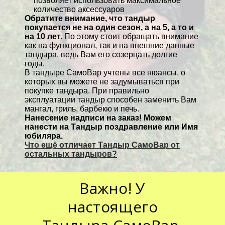
позволяет использовать максимальное
количество аксессуаров
Обратите внимание, что тандыр
покупается не на один сезон, а на 5, а то и
на 10 лет.
По этому стоит обращать внимание
как на функционал, так и на внешние данные
тандыра, ведь Вам его созерцать долгие
годы.
В тандыре СамоВар учтены все нюансы, о
которых вы можете не задумываться при
покупке тандыра. При правильно
эксплуатации тандыр способен заменить Вам
мангал, гриль, барбекю и печь.
Нанесение надписи на заказ! Можем
нанести на Тандыр поздравление или Имя
юбиляра.
Что ещё отличает Тандыр СамоВар от
остальных тандыров?
Важно! У
настоящего